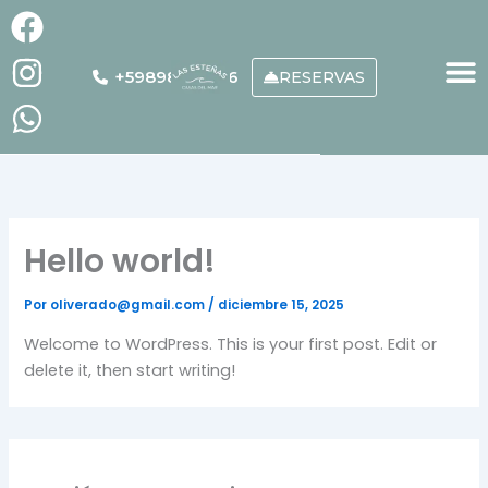
Ir
F
I
W
al
a
n
h
contenido
+59898988176
RESERVAS
c
s
a
e
t
t
b
a
s
o
g
a
o
r
p
k
a
p
Hello world!
m
Por
oliverado@gmail.com
/
diciembre 15, 2025
Welcome to WordPress. This is your first post. Edit or
delete it, then start writing!