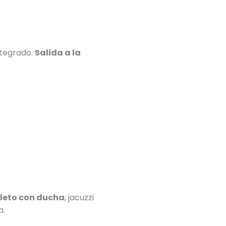
ntegrado.
Salida a la
leto con ducha
, jacuzzi
a.