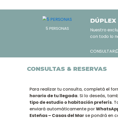
DÚPLEX (
5 PERSONAS
Nuestro excl
con todo lo n
CONSULTAR
CONSULTAS & RESERVAS
Para realizar tu consulta, completá el fo
horario de tu llegada
. Si lo deseás, ta
tipo de estudio o habitación preferís
. 
enviará automáticamente por
WhatsAp
Esteñas – Casas del Mar
se pondrá en c