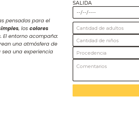
SALIDA
sas pensadas para el
simples
, los
colores
es. El entorno acompaña:
crean una atmósfera de
 sea una experiencia