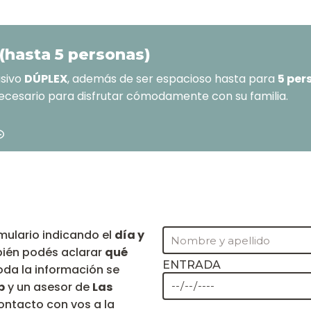
hasta 5 personas)
usivo
DÚPLEX
, además de ser espacioso hasta para
5 per
ecesario para disfrutar cómodamente con su familia.
rmulario indicando el
día y
mbién podés aclarar
qué
ENTRADA
Toda la información se
p
y un asesor de
Las
ontacto con vos a la