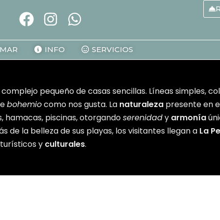
F
I
W
a
n
h
c
s
a
AMAR
INFO
SERVICIOS
e
t
t
b
a
s
o
g
a
 complejo pequeño de casas sencillas. Líneas simples, co
o
r
p
ue
bohemio
como nos gusta. La
naturaleza
presente en el
k
a
p
, hamacas, piscinas, otorgando
serenidad
y
armonía
úni
m
de la belleza de sus playas, los visitantes llegan a
La P
turísticos y
culturales
.