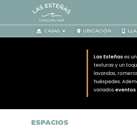
Ir
al
contenido
Open
CASAS
CASAS
UBICACIÓN
LL
Las Esteñas
es un
texturas y un toq
lavandas, romeros
huéspedes. Además 
variados
eventos
ESPACIOS